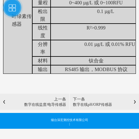
量程
0~400
µg/L
或
0~100RFU
检出
0.1
µg/L
叶绿素传
限
感器
线性
R²>0.999
度
分辨
0.01
µg/L
或
0.01
%
RFU
率
材料
钛合金
输出
RS485
输出
，MODBUS
协议
上一条
下一条
数字在线盐度/电导传感器
数字在线pH/ORP传感器
烟台深宏测控技术有限公司
|