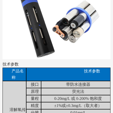
技术参数
产品名
技术参数
称
接口
带防水连接器
原理
荧光法
量程
0-20mg/L
或
0-200
% 饱和度
精度
±1%或±0.3mg/L（取大者
）
溶解氧传
分辨
0.01mg/L